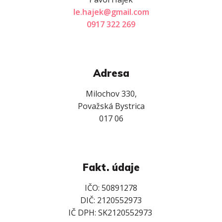
le.hajek@gmail.com
0917 322 269
Adresa
Milochov 330,
Považská Bystrica
017 06
Fakt. údaje
IČO: 50891278
DIČ: 2120552973
IČ DPH: SK2120552973