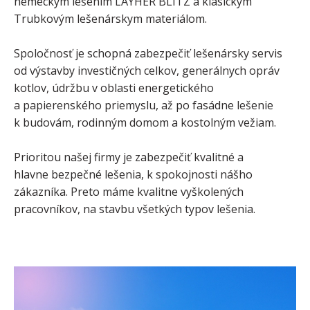
nemeckým lešením LAYHER BLITZ a klasickým
Trubkovým lešenárskym materiálom.
Spoločnosť je schopná zabezpečiť lešenársky servis
od výstavby investičných celkov, generálnych opráv
kotlov, údržbu v oblasti energetického
a papierenského priemyslu, až po fasádne lešenie
k budovám, rodinným domom a kostolným vežiam.
Prioritou našej firmy je zabezpečiť kvalitné a
hlavne bezpečné lešenia, k spokojnosti nášho
zákazníka. Preto máme kvalitne vyškolených
pracovníkov, na stavbu všetkých typov lešenia.