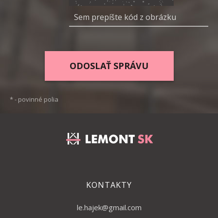
*
- povinné polia
KONTAKTY
le.hajek@gmail.com